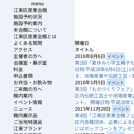
menu
江東区産業会館
施設予約状況
施設予約案内
本会館について
江東区産業会館とは
開催日
よくある質問
タイトル
アクセス
2016年8月6日
主催者の方へ
イベント
第2回「夏休み小学生親子
会議室・展示室
日時:平成28年8月6日(土
料金
る、地場産業や伝統工芸・
申込書類
2016年3月5日
お弁当・お飲み物
イベント
第3回「ものづくりフェア
ご来館の方へ
区内伝統工芸士や地場産業
館内案内
ント。 開催日時:平成28年3月
イベント情報
2015年11月28日
ニュース
イベント
第4回「江東区産業会館フ
館内展示品
区内各種団体、企業による
ご当地特選品
にはポップコーンをプレゼ
江東ブランド