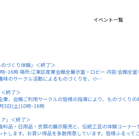
イベント一覧
ものづくり体験」＜終了＞
)10時~16時 場所:江東区産業会館全展示室・ロビー 内容:会
趣味のサークル活動によるものづくりを、小…
」＜終了＞
企業、会館ご利用サークルの皆様の指導により、ものづくりの
5日(土)10時~16時
ェア」＜終了＞
食料品・日用品・衣類の展示販売と、伝統工芸の体験コーナー
ントします。お買い得品を多数用意しています。皆様ふるって