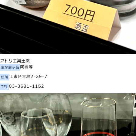
アトリエ楽土窯
陶器等
主な展示品
江東区大島2-39-7
住所
03-3681-1152
TEL