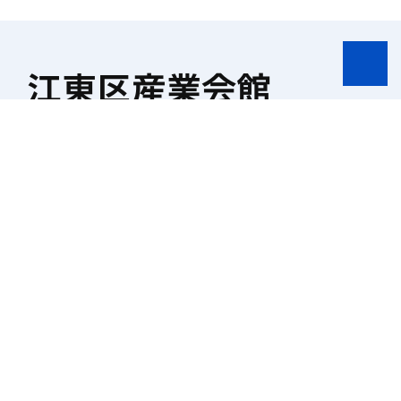
江東区産業会館
〒135-0016 東京都江東区東陽4-5-18
03-3699-6011
TEL
03-3699-6017
FAX
開館時間
9:00〜22：00
窓口受付は18:30まで
休館日
毎月第2・第4日曜日
12/29〜1/3
駐車場