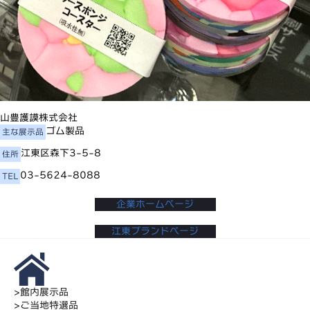
山豊護謨株式会社
ゴム製品
主な展示品
江東区森下3-5-8
住所
03-5624-8088
TEL
企業ホームページ
江東ブランドページ
>
館内展示品
>
ご当地特選品