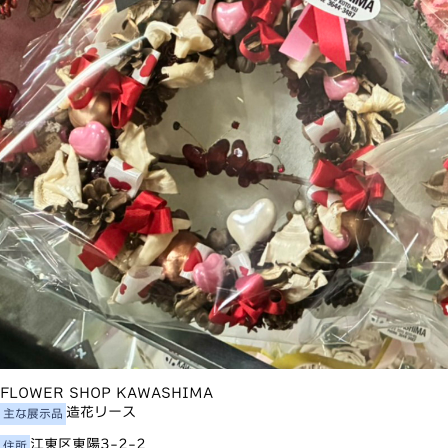
FLOWER SHOP KAWASHIMA
造花リース
主な展示品
江東区東陽3-2-2
住所