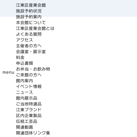
江東区産業会館
施設予約状況
施設予約案内
本会館について
江東区産業会館とは
よくある質問
アクセス
主催者の方へ
会議室・展示室
料金
申込書類
お弁当・お飲み物
menu
ご来館の方へ
館内案内
イベント情報
ニュース
館内展示品
ご当地特選品
江東ブランド
区内企業製品
伝統工芸品
関連動画
関連団体リンク集