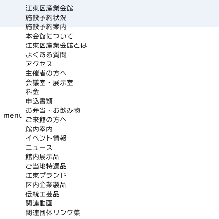
江東区産業会館
施設予約状況
施設予約案内
本会館について
江東区産業会館とは
よくある質問
アクセス
主催者の方へ
会議室・展示室
料金
申込書類
お弁当・お飲み物
menu
ご来館の方へ
館内案内
イベント情報
ニュース
館内展示品
ご当地特選品
江東ブランド
区内企業製品
伝統工芸品
関連動画
関連団体リンク集