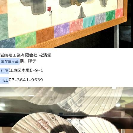
岩﨑襖工業有限会社 松清堂
襖、障子
主な展示品
江東区木場5-9-1
住所
03-3641-9539
TEL