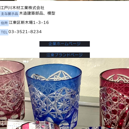
江戸川木材工業株式会社
木造建築部品、模型
主な展示品
江東区新木場1-3-16
住所
03-3521-8234
TEL
企業ホームページ
江東ブランドページ