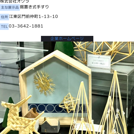
株式会社オグラ
据置き式手すり
主な展示品
江東区門前仲町1-13-10
住所
03-3642-1881
TEL
企業ホームページ