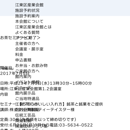
江東区産業会館
施設予約状況
施設予約案内
本会館について
江東区産業会館とは
よくある質問
お茶セミナー＜終了＞
アクセス
主催者の方へ
会議室・展示室
料金
申込書類
お弁当・お飲み物
開催日
menu
ご来館の方へ
2017年7月5日
館内案内
イベント情報
日時:平成29年7月5日(水)13時30分~15時00分
ニュース
場所:江東区産業会館第1.2会議室
館内展示品
内容
ご当地特選品
江東ブランド
セミナー:【お茶のおいしい入れ方】銘茶と銘菓をご提供
区内企業製品
講師:株式会社伊藤園ティーテイスター様
伝統工芸品
定員:30名(先着順を以って締め切りです)
関連動画
受付:6月26日(月)9時から電話:03-5634-0522
関連団体リンク集